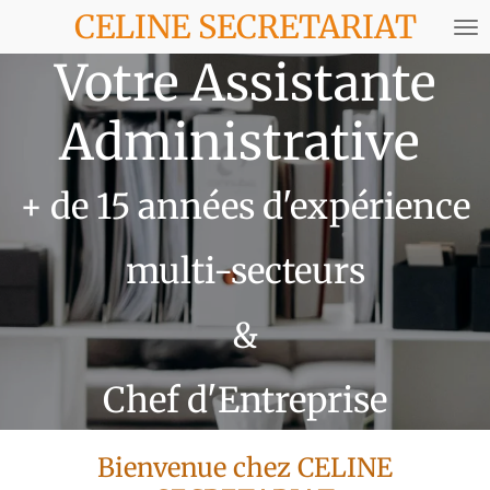
CELINE SECRETARIAT
Passer
au
Votre Assistante
contenu
principal
Administrative
+ de 15 années d'expérience
multi-secteurs
&
Chef d'Entreprise
Bienvenue chez CELINE